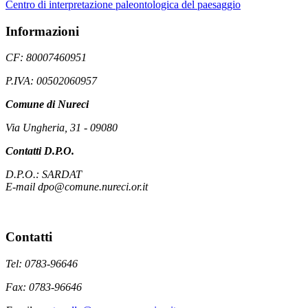
Centro di interpretazione paleontologica del paesaggio
Informazioni
CF: 80007460951
P.IVA: 00502060957
Comune di Nureci
Via Ungheria, 31 - 09080
Contatti D.P.O.
D.P.O.: SARDAT
E-mail dpo@comune.nureci.or.it
Contatti
Tel: 0783-96646
Fax: 0783-96646