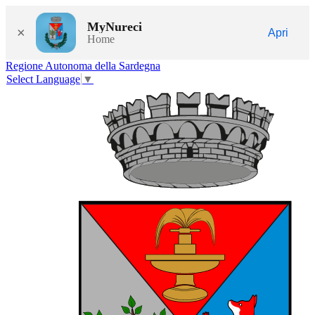
MyNureci
×
Apri
Home
Regione Autonoma della Sardegna
Select Language
▼