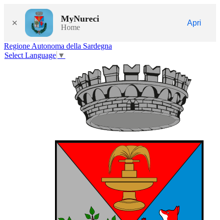
MyNureci
×
Apri
Home
Regione Autonoma della Sardegna
Select Language
▼