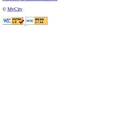
©
MyCity