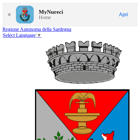
MyNureci
×
Apri
Home
Regione Autonoma della Sardegna
Select Language
▼