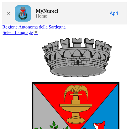
MyNureci
×
Apri
Home
Regione Autonoma della Sardegna
Select Language
▼