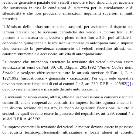
revisione generale o parziale dei veicoli a motore e loro rimorchi, per accertare
che sussistano in essi le condizioni di sicurezza per la circolazione e di
silenziosità e che non producano emanazioni inquinanti superiori ai limiti
prescritti.
Il Ministro delle infrastrutture e dei trasporti, per assicurare il rispetto dei
termini previsti per le revisioni periodiche dei veicoli a motore fino a 16
persone o con massa complessiva a pieno carico fino a 3,5t. può affidare in
concessione quinquennale le revisioni a imprese di autoriparazione o imprese
che, esercendo in prevalenza commercio di veicoli esercitino altresì, con
carattere strumentale o accessorio, attività di autoriparazione.
Le imprese che intendono esercitare la revisione dei veicoli devono essere
autorizzate ai sensi dell’art. 80, c.8, D.lgs. n. 285/1992 “
Nuovo Codice della
Strada
” e svolgere effettivamente tutte le attività previste dall’art. 1, L. n.
122/1992 (meccatronica - gommista - carrozzeria). Per ogni sede operativa
devono sussistere i requisiti di cui ai commi 2 e 3, art. 239, D.P.R. n. 495/92
[2]
e
devono essere richieste e rilasciate distinte autorizzazioni.
Le revisioni possono essere, altresì, affidate in concessione a consorzi e società
consortili, anche cooperative, costituiti tra imprese iscritte ognuna almeno in
una diversa sezione del registro, in modo da garantire l'iscrizione in tutte le
sezioni, le quali devono essere in possesso dei requisiti ex art. 239, commi 4 e
ss. del D.P.R. n. 495/92.
Le imprese esercenti la revisione dei veicoli a motore devono essere in possesso
di requisiti tecnico-professionali, attrezzature e locali idonei al corretto