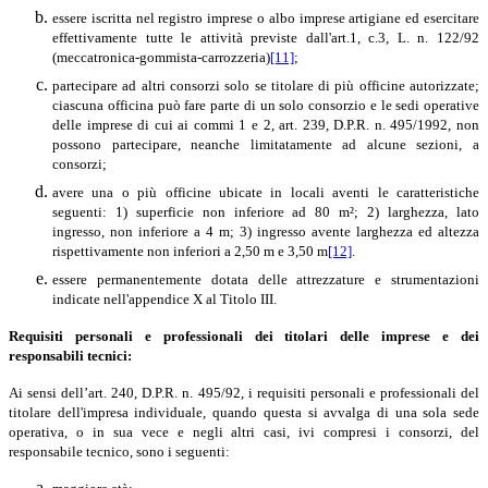
essere iscritta nel registro imprese o albo imprese artigiane ed esercitare
effettivamente tutte le attività previste dall'art.1, c.3, L. n. 122/92
(meccatronica-gommista-carrozzeria)
[11]
;
partecipare ad altri consorzi solo se titolare di più officine autorizzate;
ciascuna officina può fare parte di un solo consorzio e le sedi operative
delle imprese di cui ai commi 1 e 2, art. 239, D.P.R. n. 495/1992, non
possono partecipare, neanche limitatamente ad alcune sezioni, a
consorzi;
avere una o più officine ubicate in locali aventi le caratteristiche
seguenti: 1) superficie non inferiore ad 80 m²; 2) larghezza, lato
ingresso, non inferiore a 4 m; 3) ingresso avente larghezza ed altezza
rispettivamente non inferiori a 2,50 m e 3,50 m
[12]
.
essere permanentemente dotata delle attrezzature e strumentazioni
indicate nell'appendice X al Titolo III.
Requisiti personali e professionali dei titolari delle imprese e dei
responsabili tecnici:
Ai sensi dell’art. 240, D.P.R. n. 495/92, i requisiti personali e professionali del
titolare dell'impresa individuale, quando questa si avvalga di una sola sede
operativa, o in sua vece e negli altri casi, ivi compresi i consorzi, del
responsabile tecnico, sono i seguenti: