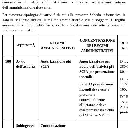
competenza di altre amministrazioni o diverse articolazioni interne
dell’amministrazione ricevente.
Per ciascuna tipologia di attività di cui alla presente Scheda informativa, la
Tabella seguente illustra il regime amministrativo cui è soggetta, il regime
amministrativo applicabile in caso di concentrazione con altre attività e i
riferimenti normativi:
CONCENTRAZIONE
REGIME
RIF
ATTIVITÀ
DEI REGIMI
AMMINISTRATIVO
NO
AMMINISTRATIVI
100
Avvio
Autorizzazione più
Autorizzazione per
D. Lg
dell’attività
SCIA
avvio dell’attività più
285/
SCIA per prevenzione
80, c
incendi:
D. Lg
La SCIA
prevenzione
112/1
incendi
deve essere
105, 
presentata
D.P.R
contestualmente
151/
all’istanza e deve
Alleg
essere trasmessa a cura
punt
del SUAP ai VV.FF.
Subingresso
Comunicazione