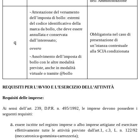
dell’Amministrazione
- Attestazione del versamento
dell’imposta di bollo: estremi
del codice identificativo della
marca da bollo, che deve essere
Obbligatoria nel caso di
annullata e conservata
presentazione di
dall’interessato;
q
un’istanza contestuale
ovvero
alla SCIA condizionata
- Assolvimento dell’imposta di
bollo con le altre modalità
previste, anche in modalità
virtuale o tramite @bollo
REQUISITI PER L’AVVIO E L’ESERCIZIO DELL’ATTIVITÀ
Requisiti delle imprese:
Ai sensi dell’art. 239, D.P.R. n. 495/1992, le imprese devono possedere i
seguenti requisiti:
essere iscritte nel registro imprese o albo imprese artigiane ed esercitare
effettivamente tutte le attività previste dall'art.1, c.3, L. n. 122/92
(meccatronica-gommista-carrozzeria);