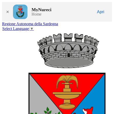
MyNureci
×
Apri
Home
Regione Autonoma della Sardegna
Select Language
▼