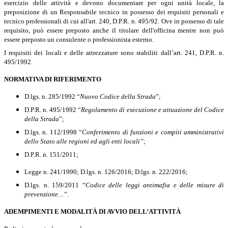
esercizio delle attività e devono documentare per ogni unità locale, la
preposizione di un Responsabile tecnico in possesso dei requisiti personali e
tecnico professionali di cui all'art. 240, D.P.R. n. 495/92.
Ove in possesso di tale
requisito, può essere preposto anche il titolare dell'officina mentre non può
essere preposto un consulente o professionista esterno.
I requisiti dei locali e delle attrezzature sono stabiliti dall’art. 241, D.P.R. n.
495/1992.
NORMATIVA DI RIFERIMENTO
D.lgs. n. 285/1992 “
Nuovo Codice della Strada
”;
D.P.R. n. 495/1992 “
Regolamento di esecuzione e attuazione del Codice
della Strada
”;
D.lgs. n. 112/1998 “
Conferimento di funzioni e compiti amministrativi
dello Stato alle regioni ed agli enti locali”;
D.P.R. n. 151/2011;
Legge n. 241/1990; D.lgs. n. 126/2016; D.lgs. n. 222/2016;
D.lgs.
n. 159/2011 “
Codice delle leggi antimafia e delle misure di
prevenzione…
”.
ADEMPIMENTI E MODALITÀ DI AVVIO DELL’ATTIVITÀ