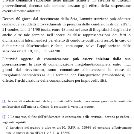
privato comunica l'adozione delle misure richieste. In assenza di ulteriori
provvedimenti, decorso tale termine, cessano gli effetti della sospensione
eventualmente adottata.
Decorsi 60 giorni dal ricevimento della Scia, l'amministrazione può adottare
comunque i suddetti provvedimenti in presenza delle condizioni di cui all'art.
21-nonies, L. n. 241/90 (ossia, entro 18 mesi nel caso di illegittimità degli atti e
anche oltre tale termine nell’ipotesi di false rappresentazioni dei fatti o
dichiarazioni false/mendaci per effetto di condotte costituenti reato). In caso di
dichiarazioni false/mendaci è fatta, comunque, salva l’applicazione delle
sanzioni ex art. 19, c.6, L. n. 241/90.
L’attività oggetto di comunicazione
può essere iniziata dalla sua
presentazione
. In caso di comunicazione irregolare/incompleta, entro ........
giorni dal ricevimento, sono comunicate all'interessato le cause di
irregolarità/incompletezza e il termine per l'integrazione prevedendosi, in
difetto, l’archiviazione della comunicazione per improcedibilità.
[1]
In caso di trasferimento della proprietà dell’azienda, deve essere garantita la continuità
nell'esercizio dell'attività di Centro di revisione di veicoli a motore;
[2]
2.
Le imprese, al fine dell'affidamento in concessione delle revisioni, devono possedere i
seguenti requisiti:
a) iscrizione nel registro o albo ex art.10, D.P.R. n. 558/99 ed esercitare effettivamente
tutte le attività di cui all’art.1, c.3, L. n. 122/92;