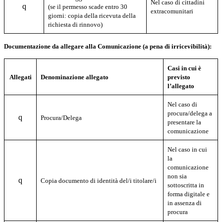
Nel caso di cittadini
q
(se il permesso scade entro 30
extracomunitari
giorni: copia della ricevuta della
richiesta di rinnovo)
Documentazione da allegare alla Comunicazione (a pena di irricevibilità):
Casi in cui è
Allegati
Denominazione allegato
previsto
l’allegato
Nel caso di
procura/delega a
q
Procura/Delega
presentare la
comunicazione
Nel caso in cui
la
comunicazione
non sia
q
Copia documento di identità del/i titolare/i
sottoscritta in
forma digitale e
in assenza di
procura