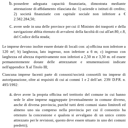
possedere adeguata capacità finanziaria, dimostrata mediante
attestazione di affidamento rilasciata da: 1) aziende o istituti di credito;
2) società finanziarie con capitale sociale non inferiore a €
2.582.284,50;
avere sede in una delle province per cui il Ministro dei trasporti e della
navigazione abbia ritenuto di avvalersi della facoltà di cui all'art.80, c.8,
del Codice della strada;
Le imprese devono inoltre essere dotate di locali con: a) officina non inferiore a
120 m²; b) larghezza, lato ingresso, non inferiore a 6 m; c) ingresso con
larghezza ed altezza rispettivamente non inferiori a 2,50 m e 3,50 m. ed essere
permanentemente dotate delle attrezzature e strumentazioni indicate
nell'appendice X al Titolo III;
Ciascuna imprese facenti parte di consorzi/società consortili tra imprese di
autoriparazione, oltre ai requisiti di cui ai commi 1 e 2 dell’art. 239/ D.P.R. n.
495/1992:
deve avere la propria officina nel territorio del comune in cui hanno
sede le altre imprese raggruppate (eventualmente in comune diverso,
anche di diversa provincia, purché tutti detti comuni siano limitrofi ed
almeno uno sia compreso nella provincia per cui il consorzio ha
ottenuto la concessione e qualora si avvalgano di un unico centro
attrezzato per le revisioni, questo deve essere situato in uno dei comuni
predetti);