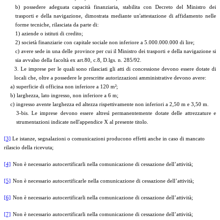
b) possedere adeguata capacità finanziaria, stabilita con Decreto del Ministro dei
trasporti e della navigazione, dimostrata mediante un'attestazione di affidamento nelle
forme tecniche, rilasciata da parte di:
1) aziende o istituti di credito;
2) società finanziarie con capitale sociale non inferiore a 5.000.000.000 di lire;
c) avere sede in una delle province per cui il Ministro dei trasporti e della navigazione si
sia avvalso della facoltà ex art.80, c.8, D.lgs. n. 285/92.
3. Le imprese per le quali sono rilasciati gli atti di concessione devono essere dotate di
locali che, oltre a possedere le prescritte autorizzazioni amministrative devono avere:
a) superficie di officina non inferiore a 120 m²;
b) larghezza, lato ingresso, non inferiore a 6 m;
c) ingresso avente larghezza ed altezza rispettivamente non inferiori a 2,50 m e 3,50 m.
3-bis. Le imprese devono essere altresì permanentemente dotate delle attrezzature e
strumentazioni indicate nell'appendice X al presente titolo.
[3]
Le istanze, segnalazioni o comunicazioni producono effetti anche in caso di mancato
rilascio della ricevuta;
[4]
Non è necessario autocertificarli nella comunicazione di cessazione dell’attività;
[5]
Non è necessario autocertificarle nella comunicazione di cessazione dell’attività;
[6]
Non è necessario autocertificarli nella comunicazione di cessazione dell’attività;
[7]
Non è necessario autocertificarli nella comunicazione di cessazione dell’attività;