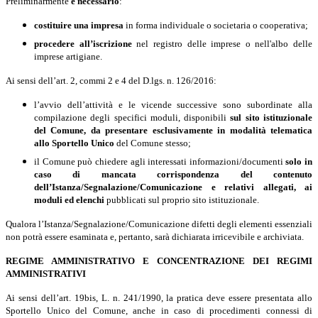
Preliminarmente
è necessario
:
costituire una impresa
in forma individuale o societaria o cooperativa;
procedere all’iscrizione
nel registro delle imprese o nell'albo delle
imprese artigiane.
Ai sensi dell’art. 2, commi 2 e 4 del D.lgs. n. 126/2016:
l
’avvio dell’attività e le vicende successive sono subordinate alla
compilazione degli specifici moduli, disponibili
sul sito istituzionale
del Comune, da presentare esclusivamente in modalità telematica
allo Sportello Unico
del Comune stesso;
il Comune può chiedere agli interessati informazioni/documenti
solo in
caso di mancata
corrispondenza del contenuto
dell’Istanza/Segnalazione/Comunicazione e relativi allegati, ai
moduli ed elenchi
pubblicati sul proprio sito istituzionale.
Qualora l’Istanza/Segnalazione/Comunicazione difetti degli elementi essenziali
non potrà essere esaminata e, pertanto, sarà dichiarata irricevibile e archiviata.
REGIME AMMINISTRATIVO E CONCENTRAZIONE DEI REGIMI
AMMINISTRATIVI
Ai sensi dell’art. 19bis, L. n. 241/1990, la pratica deve essere presentata allo
Sportello Unico del Comune, anche in caso di procedimenti connessi di