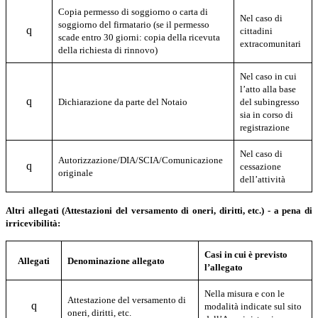
Copia permesso di soggiorno o carta di
Nel caso di
soggiorno del firmatario (se il permesso
q
cittadini
scade entro 30 giorni: copia della ricevuta
extracomunitari
della richiesta di rinnovo)
Nel caso in cui
l’atto alla base
q
Dichiarazione da parte del Notaio
del subingresso
sia in corso di
registrazione
Nel caso di
A
utorizzazione/DIA/SCIA/Comunicazione
q
cessazione
originale
dell’attività
Altri allegati (Attestazioni del versamento di oneri, diritti, etc.) - a pena di
irricevibilità:
Casi in cui è previsto
Allegati
Denominazione allegato
l’allegato
Nella misura e con le
Attestazione del versamento di
q
modalità indicate sul sito
oneri, diritti, etc.