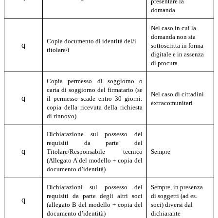
presentare la
domanda
Nel caso in cui la
domanda non sia
Copia documento di identità del/i
q
sottoscritta in forma
titolare/i
digitale e in assenza
di procura
Copia permesso di soggiorno o
carta di soggiorno del firmatario (se
Nel caso di cittadini
q
il permesso scade entro 30 giorni:
extracomunitari
copia della ricevuta della richiesta
di rinnovo)
Dichiarazione sul possesso dei
requisiti da parte del
q
Titolare/Responsabile tecnico
Sempre
(Allegato A del modello + copia del
documento d’identità)
Dichiarazioni sul possesso dei
Sempre, in presenza
requisiti da parte degli altri soci
di soggetti (ad es.
q
(allegato B del modello + copia del
soci) diversi dal
documento d’identità)
dichiarante