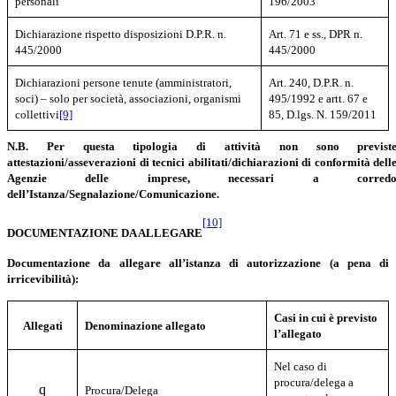
personali
196/2003
Dichiarazione
rispetto disposizioni D.P.R. n.
Art. 71 e ss., DPR n.
445/2000
445/2000
Dichiarazioni persone tenute (amministratori,
Art. 240, D.P.R. n.
soci) – solo per società, associazioni, organismi
495/1992
e artt.
67 e
collettivi
[9]
85, D.lgs. N. 159/2011
N.B. Per questa tipologia di attività non sono previst
attestazioni/asseverazioni di tecnici abilitati/dichiarazioni di conformità dell
Agenzie delle imprese, necessari a corred
dell’Istanza/Segnalazione/Comunicazione.
[10]
DOCUMENTAZIONE DA ALLEGARE
Documentazione da allegare all’istanza di autorizzazione (a pena di
irricevibilità):
Casi in cui è previsto
Allegati
Denominazione allegato
l’allegato
Nel caso di
procura/delega a
q
Procura/Delega