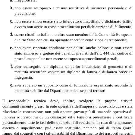
maggiore età;
non essere sottoposto a misure restrittive di sicurezza personale o di
prevenzione;
non essere e non essere stato interdetto o inabilitato o dichiarato fallito
ovvero non avere in corso procedimento per dichiarazione di fallimento;
essere cittadino italiano o altro stato membro della Comunità Europea o
di altro Stato con cui sia operante specifica condizione di reciprocità;
non avere riportato condanne per delitti, anche colposi e non essere
stato ammesso a godere dei benefici previsti dall'art. 444 del codice di
procedura penale e non essere sottoposto a procedimenti penali;
aver conseguito un diploma di perito industriale, di geometra o di
maturità scientifica ovvero un diploma di laurea o di laurea breve in
ingegneria;
aver superato un apposito corso di formazione organizzato secondo le
modalità stabilite dal Dipartimento dei trasporti terrestri.
Il responsabile tecnico deve, inoltre, svolgere la propria attività
continuativamente presso la sede operativa dell'impresa o consorzio cui è stata
rilasciata la concessione, non può operare presso più di una sede operativa di
impresa o presso più di un consorzio ed è tenuto a presenziare e certificare
personalmente tutte le fasi delle operazioni di revisione. In caso di temporanea
assenza o impedimento, può essere sostituito, per non più di trenta giorni
l'anno, dai soggetti e con i criteri stabiliti dal Dipartimento dei trasporti terrestri.