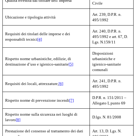
Qualità rivestita dal titolare dell’impresa
Civile
Art. 239, D.P.R. n.
Ubicazione e tipologia attività
495/1992
Art. 240, D.P.R. n.
Requisiti dei titolari delle imprese e dei
495/1992 e art. 67, D.
responsabili tecnici
[4]
Lgs. N.159/11
Disposizioni
Rispetto norme urbanistiche, edilizie, di
urbanistiche e
destinazione d’uso e igienico-sanitarie
[5]
igienico-sanitarie
comunali
Art. 241, D.P.R. n.
Requisiti dei locali, attrezzature,
[6]
495/1992
D.P.R. n. 151/2011 –
Rispetto norme di prevenzione incendi
[7]
Allegato I, punto 69
Rispetto norme sulla sicurezza nei luoghi di
D.lgs. N. 81/2008
lavoro
[8]
Prestazione del consenso al trattamento dei dati
Art. 13, D. Lgs. N.