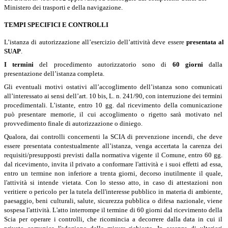
Ministero dei trasporti e della navigazione.
TEMPI SPECIFICI E CONTROLLI
L’istanza di autorizzazione all’esercizio dell’attività deve essere
presentata al
SUAP
.
I termini
del procedimento autorizzatorio sono di
60 giorni
dalla
presentazione dell’istanza completa.
Gli eventuali motivi ostativi all’accoglimento dell’istanza sono comunicati
all’interessato ai sensi dell’art. 10 bis, L. n. 241/90, con interruzione dei termini
procedimentali. L’istante, entro 10 gg. dal ricevimento della comunicazione
può presentare memorie, il cui accoglimento o rigetto sarà motivato nel
provvedimento finale di autorizzazione o diniego.
Qualora, dai controlli concernenti la SCIA di prevenzione incendi, che deve
essere presentata contestualmente all’istanza, venga accertata la carenza dei
requisiti/presupposti previsti dalla normativa vigente il Comune, entro 60 gg.
dal ricevimento, invita il privato a conformare l'attività e i suoi effetti ad essa,
entro un termine non inferiore a trenta giorni, decorso inutilmente il quale,
l'attività si intende vietata.
Con lo stesso atto, in caso di attestazioni non
veritiere o pericolo per la tutela dell'interesse pubblico in materia di ambiente,
paesaggio, beni culturali, salute, sicurezza pubblica o difesa nazionale, viene
sospesa l'attività. L'atto interrompe il termine di 60 giorni dal ricevimento della
Scia per operare i controlli, che ricomincia a decorrere dalla data in cui il