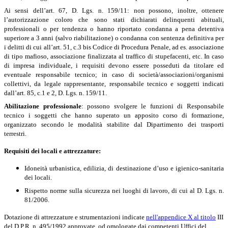
Ai sensi dell’art. 67, D. Lgs. n. 159/11: non possono, inoltre, ottenere
l’autorizzazione coloro che sono stati dichiarati delinquenti abituali,
professionali o per tendenza o hanno riportato condanna a pena detentiva
superiore a 3 anni (salvo riabilitazione) o condanna con sentenza definitiva per
i delitti di cui all’art. 51, c.3 bis Codice di Procedura Penale, ad es. associazione
di tipo mafioso, associazione finalizzata al traffico di stupefacenti, etc. In caso
di impresa individuale, i requisiti devono essere posseduti da titolare ed
eventuale responsabile tecnico; in caso di società/associazioni/organismi
collettivi, da legale rappresentante, responsabile tecnico e soggetti indicati
dall’art. 85, c.1 e 2, D. Lgs. n. 159/11.
Abilitazione professionale
: possono svolgere le funzioni di Responsabile
tecnico i soggetti che hanno superato un apposito corso di formazione,
organizzato secondo le modalità stabilite dal Dipartimento dei trasporti
terrestri.
Requisiti dei locali e attrezzature:
Idoneità urbanistica, edilizia, di destinazione d’uso e igienico-sanitaria
dei locali.
Rispetto norme sulla sicurezza nei luoghi di lavoro, di cui al D. Lgs. n.
81/2006.
Dotazione di attrezzature e strumentazioni indicate
nell'appendice X al titolo
III
del D.P.R. n. 495/1992
approvate, od omologate dai competenti Uffici del