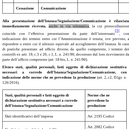
Cessazione
Comunicazione
Alla
presentazione
dell’Istanza/Segnalazione/Comunicazione
è
rilasciat
immediatamente ricevuta
,
anche in via telematica
, la cui protocollazion
[3]
coincide con l’effettiva presentazione da parte dell’interessato
, co
indicazione dei termini entro cui l’Amministrazione è tenuta, ove previsto, 
rispondere o entro cui il silenzio equivale ad accoglimento dell’istanza. In cas
di pratiche presentate ad ufficio diverso da quello competente, i termini de
controlli ex artt. 19, c.3 e 20, c.1, L. n. 241/90, decorrono dal loro ricevimento d
parte dell’ufficio competente (art. 18-bis, L. n. 241/90).
Elenco stati, qualità personali, fatti oggetto di dichiarazione sostitutiva
necessari a corredo dell’Istanza/Segnalazione/Comunicazione, con
indicazione delle norme che ne prevedono la produzione
(art. 2,.c2, D.lgs. n.
126/2016).
Stati, qualità personali e fatti oggetto di
Norme che ne
dichiarazione sostitutiva necessari a corredo
prevedono la
dell’istanza/Segnalazione/Comunicazione
produzione
Dati identificativi dell’impresa
Art. 2195 Codice
Art. 2082 Codice