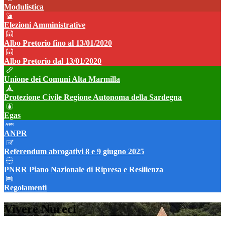
Modulistica
Elezioni Amministrative
Albo Pretorio fino al 13/01/2020
Albo Pretorio dal 13/01/2020
Unione dei Comuni Alta Marmilla
Protezione Civile Regione Autonoma della Sardegna
Egas
ANPR
Referendum abrogativi 8 e 9 giugno 2025
PNRR Piano Nazionale di Ripresa e Resilienza
Regolamenti
Vivere Nureci