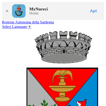
MyNureci
×
Apri
Home
Regione Autonoma della Sardegna
Select Language
▼