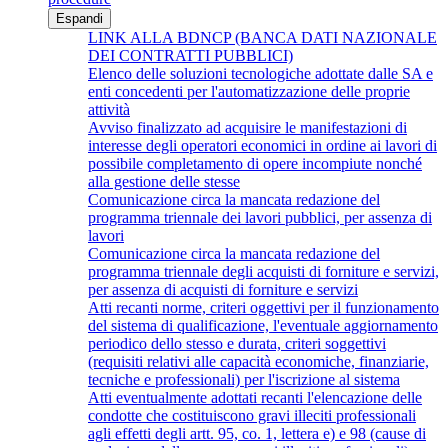
Espandi
LINK ALLA BDNCP (BANCA DATI NAZIONALE
DEI CONTRATTI PUBBLICI)
Elenco delle soluzioni tecnologiche adottate dalle SA e
enti concedenti per l'automatizzazione delle proprie
attività
Avviso finalizzato ad acquisire le manifestazioni di
interesse degli operatori economici in ordine ai lavori di
possibile completamento di opere incompiute nonché
alla gestione delle stesse
Comunicazione circa la mancata redazione del
programma triennale dei lavori pubblici, per assenza di
lavori
Comunicazione circa la mancata redazione del
programma triennale degli acquisti di forniture e servizi,
per assenza di acquisti di forniture e servizi
Atti recanti norme, criteri oggettivi per il funzionamento
del sistema di qualificazione, l'eventuale aggiornamento
periodico dello stesso e durata, criteri soggettivi
(requisiti relativi alle capacità economiche, finanziarie,
tecniche e professionali) per l'iscrizione al sistema
Atti eventualmente adottati recanti l'elencazione delle
condotte che costituiscono gravi illeciti professionali
agli effetti degli artt. 95, co. 1, lettera e) e 98 (cause di