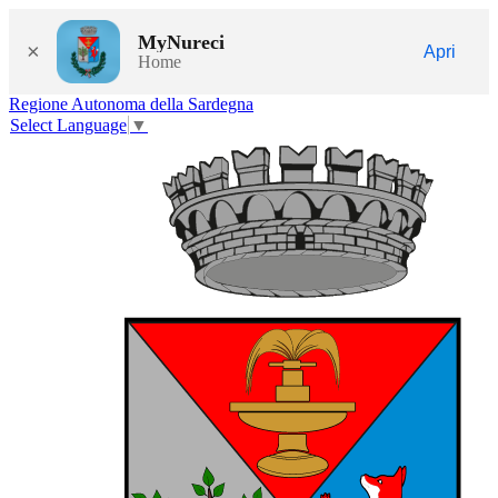
MyNureci
×
Apri
Home
Regione Autonoma della Sardegna
Select Language
▼