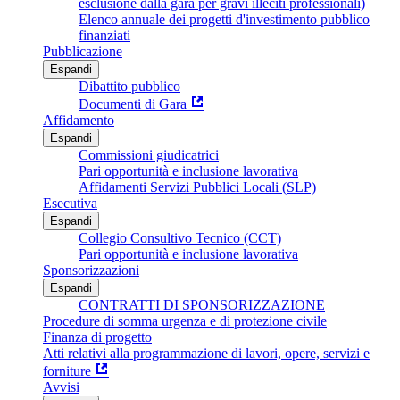
esclusione dalla gara per gravi illeciti professionali)
Elenco annuale dei progetti d'investimento pubblico
finanziati
Pubblicazione
Espandi
Dibattito pubblico
Documenti di Gara
Affidamento
Espandi
Commissioni giudicatrici
Pari opportunità e inclusione lavorativa
Affidamenti Servizi Pubblici Locali (SLP)
Esecutiva
Espandi
Collegio Consultivo Tecnico (CCT)
Pari opportunità e inclusione lavorativa
Sponsorizzazioni
Espandi
CONTRATTI DI SPONSORIZZAZIONE
Procedure di somma urgenza e di protezione civile
Finanza di progetto
Atti relativi alla programmazione di lavori, opere, servizi e
forniture
Avvisi