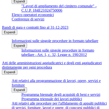
Espandi
"Lavori di ampliamento del cimitero comunale" -
C.U.P. 184E21024750006
Elenco operatori economici
Conferenze di servizi
Bandi di gara e contratti fino al 31-12-2023
Espandi
Informazioni sulle singole procedure in formato tabellare
Espandi
Informazioni sulle singole procedure in formato
tabellare - Art. 1, c. 32, Legge n. 190/2012
Atti delle amministrazioni aggiudicatrici e degli enti aggiudicatori
distintamente per ogni procedura
Espandi
Atti relativi alla programmazione di lavori, opere, servizi e
forniture
Espandi
Programma biennale degli acquisiti di beni e servizi
Programma triennale dei lavori pubblici
Atti relativi alle procedure per l'affidamento di appalti pubblici
di servizi, forniture, lavori e opere, di concorsi pubblici di