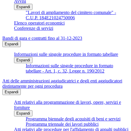
Avvisi
Espandi
"Lavori di ampliamento del cimitero comunale" -
C.U.P. 184E21024750006
Elenco operatori economici
Conferenze di servizi
Bandi di gara e contratti fino al 31-12-2023
Espandi
Informazioni sulle singole procedure in formato tabellare
Espandi
Informazioni sulle singole procedure in formato
tabellare - Art. 1, c. 32, Legge n. 190/2012
Atti delle amministrazioni aggiudicatrici e degli enti aggiudicatori
distintamente per ogni procedura
Espandi
Atti relativi alla programmazione di lavori, opere, servizi e
forniture
Espandi
Programma biennale degli acquisiti di beni e servizi
Programma triennale dei lavori pubblici
Atti relativi alle procedure per l'affidamento di appalti pubblici