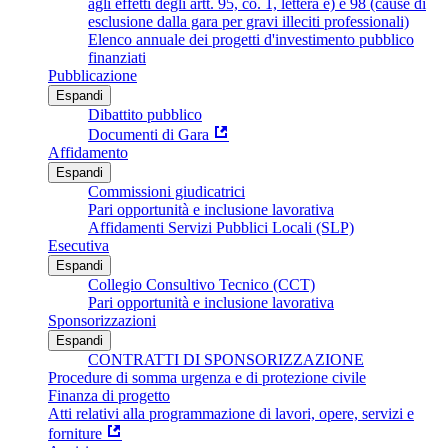
agli effetti degli artt. 95, co. 1, lettera e) e 98 (cause di
esclusione dalla gara per gravi illeciti professionali)
Elenco annuale dei progetti d'investimento pubblico
finanziati
Pubblicazione
Espandi
Dibattito pubblico
Documenti di Gara
Affidamento
Espandi
Commissioni giudicatrici
Pari opportunità e inclusione lavorativa
Affidamenti Servizi Pubblici Locali (SLP)
Esecutiva
Espandi
Collegio Consultivo Tecnico (CCT)
Pari opportunità e inclusione lavorativa
Sponsorizzazioni
Espandi
CONTRATTI DI SPONSORIZZAZIONE
Procedure di somma urgenza e di protezione civile
Finanza di progetto
Atti relativi alla programmazione di lavori, opere, servizi e
forniture