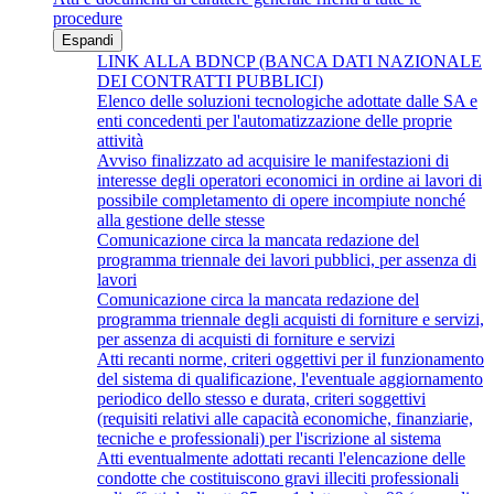
procedure
Espandi
LINK ALLA BDNCP (BANCA DATI NAZIONALE
DEI CONTRATTI PUBBLICI)
Elenco delle soluzioni tecnologiche adottate dalle SA e
enti concedenti per l'automatizzazione delle proprie
attività
Avviso finalizzato ad acquisire le manifestazioni di
interesse degli operatori economici in ordine ai lavori di
possibile completamento di opere incompiute nonché
alla gestione delle stesse
Comunicazione circa la mancata redazione del
programma triennale dei lavori pubblici, per assenza di
lavori
Comunicazione circa la mancata redazione del
programma triennale degli acquisti di forniture e servizi,
per assenza di acquisti di forniture e servizi
Atti recanti norme, criteri oggettivi per il funzionamento
del sistema di qualificazione, l'eventuale aggiornamento
periodico dello stesso e durata, criteri soggettivi
(requisiti relativi alle capacità economiche, finanziarie,
tecniche e professionali) per l'iscrizione al sistema
Atti eventualmente adottati recanti l'elencazione delle
condotte che costituiscono gravi illeciti professionali