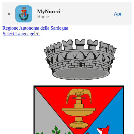
MyNureci
×
Apri
Home
Regione Autonoma della Sardegna
Select Language
▼