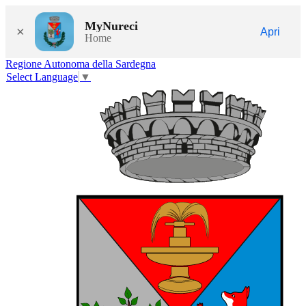
MyNureci
×
Apri
Home
Regione Autonoma della Sardegna
Select Language
▼