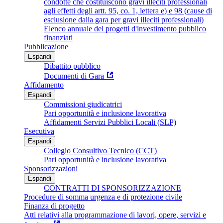
condotte che costituiscono gravi illeciti professionali
agli effetti degli artt. 95, co. 1, lettera e) e 98 (cause di
esclusione dalla gara per gravi illeciti professionali)
Elenco annuale dei progetti d'investimento pubblico
finanziati
Pubblicazione
Espandi
Dibattito pubblico
Documenti di Gara
Affidamento
Espandi
Commissioni giudicatrici
Pari opportunità e inclusione lavorativa
Affidamenti Servizi Pubblici Locali (SLP)
Esecutiva
Espandi
Collegio Consultivo Tecnico (CCT)
Pari opportunità e inclusione lavorativa
Sponsorizzazioni
Espandi
CONTRATTI DI SPONSORIZZAZIONE
Procedure di somma urgenza e di protezione civile
Finanza di progetto
Atti relativi alla programmazione di lavori, opere, servizi e