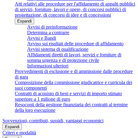
Atti relativi alle procedure per l'affidamento di appalti pubblici
di servizi, forniture, lavori e opere, di concorsi pubblici di
progettazione, di concorsi di idee e di concessioni
Espandi
Avvisi di preinformazione
Determina a contrarre
Avvisi e Bandi
Avviso sui risultati delle procedure di affidamento
Avvisi sistema di qualificazione
Affidamenti diretti di lavori, servizi e forniture di
somma urgenza e di protezione civile
Informazioni ulteriori
Provvedimenti di esclusione e di ammissione dalle procedure
di gara
Composizione della commissione giudicatrice e curricula dei
suoi componenti
Contratti di acquisto di beni e servizi di importo stimato
superiore a 1 milione di euro
Resoconti della gestione finanziaria dei contratti al termine
della loro esecuzione
Sovvenzioni, contributi, sussidi, vantaggi economici
Espandi
Criteri e modalità