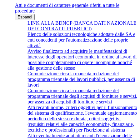
Atti e documenti di carattere generale riferiti a tutte le
procedure
Espandi
LINK ALLA BDNCP (BANCA DATI NAZIONALE
DEI CONTRATTI PUBBLICI)
Elenco delle soluzioni tecnologiche adottate dalle SA e
enti concedenti per l'automatizzazione delle proprie
attività
Avviso finalizzato ad acquisire le manifestazioni di
interesse degli operatori economici in ordine ai lavori di
possibile completamento di opere incompiute nonché
alla gestione delle stesse
Comunicazione circa la mancata redazione del
programma triennale dei lavori pubblici, per assenza di
lavori
Comunicazione circa la mancata redazione del
programma triennale degli acquisti di forniture e servizi,
per assenza di acquisti di forniture e servizi
Atti recanti norme, criteri oggettivi per il funzionamento
del sistema di qualificazione, l'eventuale aggiornamento
periodico dello stesso e durata, criteri soggettivi
(requisiti relativi alle capacità economiche, finanziarie,
tecniche e professionali) per l'iscrizione al sistema
Atti eventualmente adottati recanti l'elencazione delle