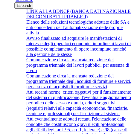
Espandi
LINK ALLA BDNCP (BANCA DATI NAZIONALE
DEI CONTRATTI PUBBLICI)
Elenco delle soluzioni tecnologiche adottate dalle SA e
enti concedenti per l'automatizzazione delle proprie
attività
Avviso finalizzato ad acquisire le manifestazioni di
interesse degli operatori economici in ordine ai lavori di
possibile completamento di opere incompiute nonché
alla gestione delle stesse
Comunicazione circa la mancata redazione del
programma triennale dei lavori pubblici, per assenza di
lavori
Comunicazione circa la mancata redazione del
programma triennale degli acquisti di forniture e servizi,
per assenza di acquisti di forniture e servizi
Atti recanti norme, criteri oggettivi per il funzionamento
del sistema di qualificazione, l'eventuale aggiornamento
periodico dello stesso e durata, criteri soggettivi
(requisiti relativi alle capacità economiche, finanziarie,
tecniche e professionali) per l'iscrizione al sistema
Atti eventualmente adottati recanti l'elencazione delle
condotte che costituiscono gravi illeciti professionali
agli effetti degli artt. 95, co. 1, lettera e) e 98 (cause di