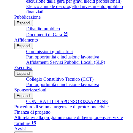
esclusione dalla gara per gravi illeciti professionali)
Elenco annuale dei progetti d'investimento pubblico
finanziati
Pubblicazione
Espandi
Dibattito pubblico
Documenti di Gara
Affidamento
Espandi
Commissioni giudicatrici
Pari opportunità e inclusione lavorativa
Affidamenti Servizi Pubblici Locali (SLP)
Esecutiva
Espandi
Collegio Consultivo Tecnico (CCT)
Pari opportunità e inclusione lavorativa
Sponsorizzazioni
Espandi
CONTRATTI DI SPONSORIZZAZIONE
Procedure di somma urgenza e di protezione civile
Finanza di progetto
Atti relativi alla programmazione di lavori, opere, servizi e
forniture
Avvisi