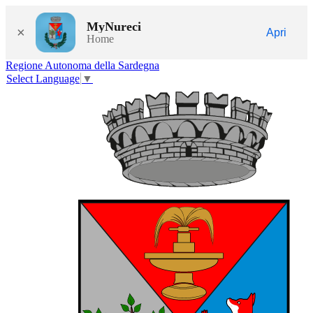
MyNureci
×
Apri
Home
Regione Autonoma della Sardegna
Select Language
▼