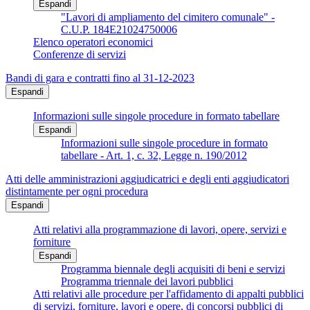
Espandi
"Lavori di ampliamento del cimitero comunale" -
C.U.P. 184E21024750006
Elenco operatori economici
Conferenze di servizi
Bandi di gara e contratti fino al 31-12-2023
Espandi
Informazioni sulle singole procedure in formato tabellare
Espandi
Informazioni sulle singole procedure in formato
tabellare - Art. 1, c. 32, Legge n. 190/2012
Atti delle amministrazioni aggiudicatrici e degli enti aggiudicatori
distintamente per ogni procedura
Espandi
Atti relativi alla programmazione di lavori, opere, servizi e
forniture
Espandi
Programma biennale degli acquisiti di beni e servizi
Programma triennale dei lavori pubblici
Atti relativi alle procedure per l'affidamento di appalti pubblici
di servizi, forniture, lavori e opere, di concorsi pubblici di