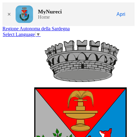
MyNureci
×
Apri
Home
Regione Autonoma della Sardegna
Select Language
▼