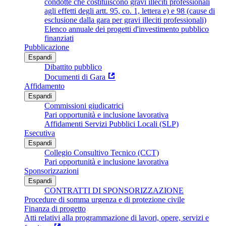
condotte che costituiscono gravi illeciti professionali
agli effetti degli artt. 95, co. 1, lettera e) e 98 (cause di
esclusione dalla gara per gravi illeciti professionali)
Elenco annuale dei progetti d'investimento pubblico
finanziati
Pubblicazione
Espandi
Dibattito pubblico
Documenti di Gara
Affidamento
Espandi
Commissioni giudicatrici
Pari opportunità e inclusione lavorativa
Affidamenti Servizi Pubblici Locali (SLP)
Esecutiva
Espandi
Collegio Consultivo Tecnico (CCT)
Pari opportunità e inclusione lavorativa
Sponsorizzazioni
Espandi
CONTRATTI DI SPONSORIZZAZIONE
Procedure di somma urgenza e di protezione civile
Finanza di progetto
Atti relativi alla programmazione di lavori, opere, servizi e