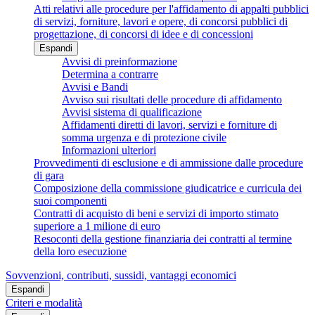
Atti relativi alle procedure per l'affidamento di appalti pubblici
di servizi, forniture, lavori e opere, di concorsi pubblici di
progettazione, di concorsi di idee e di concessioni
Espandi
Avvisi di preinformazione
Determina a contrarre
Avvisi e Bandi
Avviso sui risultati delle procedure di affidamento
Avvisi sistema di qualificazione
Affidamenti diretti di lavori, servizi e forniture di
somma urgenza e di protezione civile
Informazioni ulteriori
Provvedimenti di esclusione e di ammissione dalle procedure
di gara
Composizione della commissione giudicatrice e curricula dei
suoi componenti
Contratti di acquisto di beni e servizi di importo stimato
superiore a 1 milione di euro
Resoconti della gestione finanziaria dei contratti al termine
della loro esecuzione
Sovvenzioni, contributi, sussidi, vantaggi economici
Espandi
Criteri e modalità