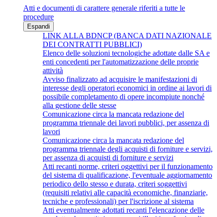
Atti e documenti di carattere generale riferiti a tutte le
procedure
Espandi
LINK ALLA BDNCP (BANCA DATI NAZIONALE
DEI CONTRATTI PUBBLICI)
Elenco delle soluzioni tecnologiche adottate dalle SA e
enti concedenti per l'automatizzazione delle proprie
attività
Avviso finalizzato ad acquisire le manifestazioni di
interesse degli operatori economici in ordine ai lavori di
possibile completamento di opere incompiute nonché
alla gestione delle stesse
Comunicazione circa la mancata redazione del
programma triennale dei lavori pubblici, per assenza di
lavori
Comunicazione circa la mancata redazione del
programma triennale degli acquisti di forniture e servizi,
per assenza di acquisti di forniture e servizi
Atti recanti norme, criteri oggettivi per il funzionamento
del sistema di qualificazione, l'eventuale aggiornamento
periodico dello stesso e durata, criteri soggettivi
(requisiti relativi alle capacità economiche, finanziarie,
tecniche e professionali) per l'iscrizione al sistema
Atti eventualmente adottati recanti l'elencazione delle