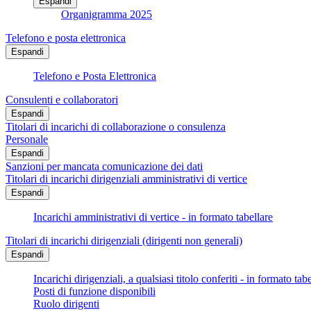
Espandi
Organigramma 2025
Telefono e posta elettronica
Espandi
Telefono e Posta Elettronica
Consulenti e collaboratori
Espandi
Titolari di incarichi di collaborazione o consulenza
Personale
Espandi
Sanzioni per mancata comunicazione dei dati
Titolari di incarichi dirigenziali amministrativi di vertice
Espandi
Incarichi amministrativi di vertice - in formato tabellare
Titolari di incarichi dirigenziali (dirigenti non generali)
Espandi
Incarichi dirigenziali, a qualsiasi titolo conferiti - in formato tab
Posti di funzione disponibili
Ruolo dirigenti