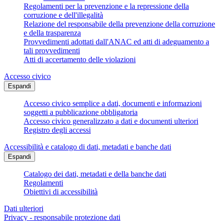
Regolamenti per la prevenzione e la repressione della
corruzione e dell'illegalità
Relazione del responsabile della prevenzione della corruzione
e della trasparenza
Provvedimenti adottati dall'ANAC ed atti di adeguamento a
tali provvedimenti
Atti di accertamento delle violazioni
Accesso civico
Espandi
Accesso civico semplice a dati, documenti e informazioni
soggetti a pubblicazione obbligatoria
Accesso civico generalizzato a dati e documenti ulteriori
Registro degli accessi
Accessibilità e catalogo di dati, metadati e banche dati
Espandi
Catalogo dei dati, metadati e della banche dati
Regolamenti
Obiettivi di accessibilità
Dati ulteriori
Privacy - responsabile protezione dati