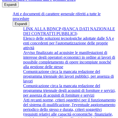
Espandi
Atti e documenti di carattere generale riferiti a tutte le
procedure
Espandi
LINK ALLA BDNCP (BANCA DATI NAZIONALE
DEI CONTRATTI PUBBLICI)
Elenco delle soluzioni tecnologiche adottate dalle SA e
enti concedenti per l'automatizzazione delle proprie
attività
Avviso finalizzato ad acquisire le manifestazioni di
interesse degli operatori economici in ordine ai lavori di
possibile completamento di opere incompiute nonché
alla gestione delle stesse
Comunicazione circa la mancata redazione del
programma triennale dei lavori pubblici, per assenza di
lavori
Comunicazione circa la mancata redazione del
programma triennale degli acquisti di forniture e servizi,
per assenza di acquisti di forniture e servizi
Atti recanti norme, criteri oggettivi per il funzionamento
del sistema di qualificazione, l'eventuale aggiornamento
periodico dello stesso e durata, criteri soggettivi
(requisiti relativi alle capacità economiche, finanziarie,