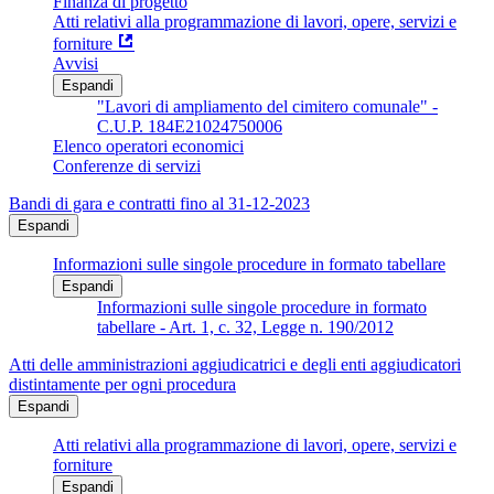
Finanza di progetto
Atti relativi alla programmazione di lavori, opere, servizi e
forniture
Avvisi
Espandi
"Lavori di ampliamento del cimitero comunale" -
C.U.P. 184E21024750006
Elenco operatori economici
Conferenze di servizi
Bandi di gara e contratti fino al 31-12-2023
Espandi
Informazioni sulle singole procedure in formato tabellare
Espandi
Informazioni sulle singole procedure in formato
tabellare - Art. 1, c. 32, Legge n. 190/2012
Atti delle amministrazioni aggiudicatrici e degli enti aggiudicatori
distintamente per ogni procedura
Espandi
Atti relativi alla programmazione di lavori, opere, servizi e
forniture
Espandi