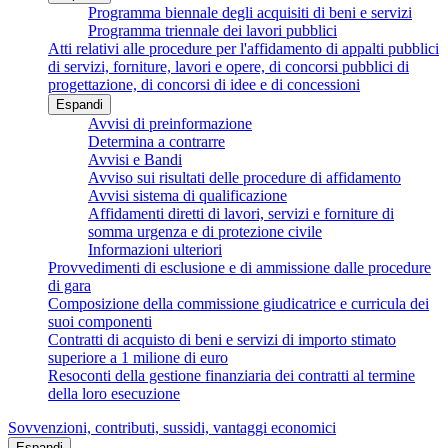
Programma biennale degli acquisiti di beni e servizi
Programma triennale dei lavori pubblici
Atti relativi alle procedure per l'affidamento di appalti pubblici
di servizi, forniture, lavori e opere, di concorsi pubblici di
progettazione, di concorsi di idee e di concessioni
Espandi
Avvisi di preinformazione
Determina a contrarre
Avvisi e Bandi
Avviso sui risultati delle procedure di affidamento
Avvisi sistema di qualificazione
Affidamenti diretti di lavori, servizi e forniture di
somma urgenza e di protezione civile
Informazioni ulteriori
Provvedimenti di esclusione e di ammissione dalle procedure
di gara
Composizione della commissione giudicatrice e curricula dei
suoi componenti
Contratti di acquisto di beni e servizi di importo stimato
superiore a 1 milione di euro
Resoconti della gestione finanziaria dei contratti al termine
della loro esecuzione
Sovvenzioni, contributi, sussidi, vantaggi economici
Espandi