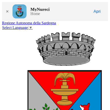
MyNureci
×
Apri
Home
Regione Autonoma della Sardegna
Select Language
▼