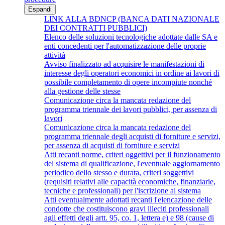
Espandi
LINK ALLA BDNCP (BANCA DATI NAZIONALE
DEI CONTRATTI PUBBLICI)
Elenco delle soluzioni tecnologiche adottate dalle SA e
enti concedenti per l'automatizzazione delle proprie
attività
Avviso finalizzato ad acquisire le manifestazioni di
interesse degli operatori economici in ordine ai lavori di
possibile completamento di opere incompiute nonché
alla gestione delle stesse
Comunicazione circa la mancata redazione del
programma triennale dei lavori pubblici, per assenza di
lavori
Comunicazione circa la mancata redazione del
programma triennale degli acquisti di forniture e servizi,
per assenza di acquisti di forniture e servizi
Atti recanti norme, criteri oggettivi per il funzionamento
del sistema di qualificazione, l'eventuale aggiornamento
periodico dello stesso e durata, criteri soggettivi
(requisiti relativi alle capacità economiche, finanziarie,
tecniche e professionali) per l'iscrizione al sistema
Atti eventualmente adottati recanti l'elencazione delle
condotte che costituiscono gravi illeciti professionali
agli effetti degli artt. 95, co. 1, lettera e) e 98 (cause di