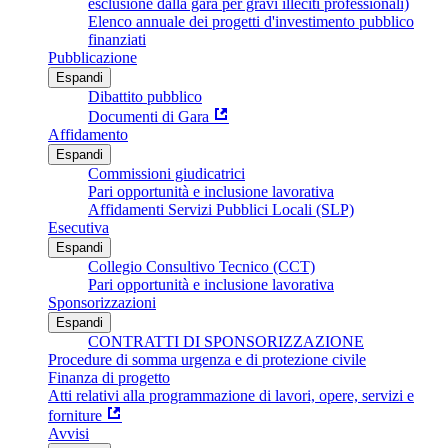
esclusione dalla gara per gravi illeciti professionali)
Elenco annuale dei progetti d'investimento pubblico
finanziati
Pubblicazione
Espandi
Dibattito pubblico
Documenti di Gara
Affidamento
Espandi
Commissioni giudicatrici
Pari opportunità e inclusione lavorativa
Affidamenti Servizi Pubblici Locali (SLP)
Esecutiva
Espandi
Collegio Consultivo Tecnico (CCT)
Pari opportunità e inclusione lavorativa
Sponsorizzazioni
Espandi
CONTRATTI DI SPONSORIZZAZIONE
Procedure di somma urgenza e di protezione civile
Finanza di progetto
Atti relativi alla programmazione di lavori, opere, servizi e
forniture
Avvisi