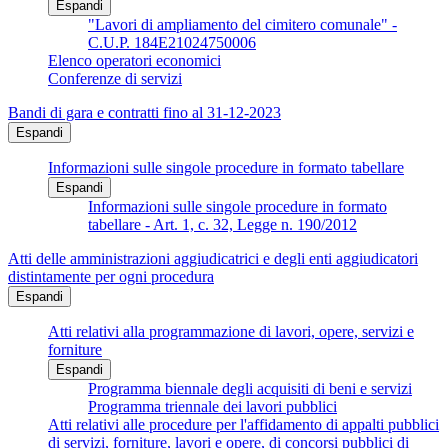
Espandi
"Lavori di ampliamento del cimitero comunale" -
C.U.P. 184E21024750006
Elenco operatori economici
Conferenze di servizi
Bandi di gara e contratti fino al 31-12-2023
Espandi
Informazioni sulle singole procedure in formato tabellare
Espandi
Informazioni sulle singole procedure in formato
tabellare - Art. 1, c. 32, Legge n. 190/2012
Atti delle amministrazioni aggiudicatrici e degli enti aggiudicatori
distintamente per ogni procedura
Espandi
Atti relativi alla programmazione di lavori, opere, servizi e
forniture
Espandi
Programma biennale degli acquisiti di beni e servizi
Programma triennale dei lavori pubblici
Atti relativi alle procedure per l'affidamento di appalti pubblici
di servizi, forniture, lavori e opere, di concorsi pubblici di