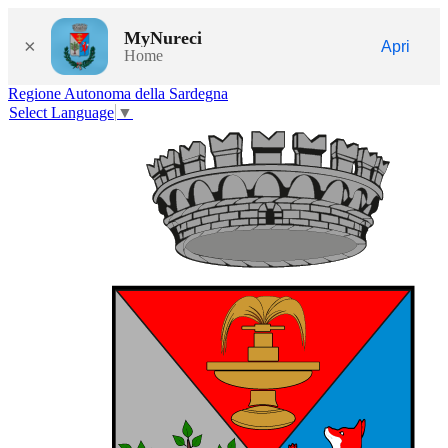
MyNureci
×
Apri
Home
Regione Autonoma della Sardegna
Select Language
▼