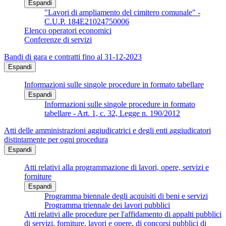
Espandi
"Lavori di ampliamento del cimitero comunale" -
C.U.P. 184E21024750006
Elenco operatori economici
Conferenze di servizi
Bandi di gara e contratti fino al 31-12-2023
Espandi
Informazioni sulle singole procedure in formato tabellare
Espandi
Informazioni sulle singole procedure in formato
tabellare - Art. 1, c. 32, Legge n. 190/2012
Atti delle amministrazioni aggiudicatrici e degli enti aggiudicatori
distintamente per ogni procedura
Espandi
Atti relativi alla programmazione di lavori, opere, servizi e
forniture
Espandi
Programma biennale degli acquisiti di beni e servizi
Programma triennale dei lavori pubblici
Atti relativi alle procedure per l'affidamento di appalti pubblici
di servizi, forniture, lavori e opere, di concorsi pubblici di