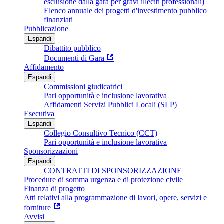
esclusione dalla gara per gravi illeciti professionali)
Elenco annuale dei progetti d'investimento pubblico
finanziati
Pubblicazione
Espandi
Dibattito pubblico
Documenti di Gara
Affidamento
Espandi
Commissioni giudicatrici
Pari opportunità e inclusione lavorativa
Affidamenti Servizi Pubblici Locali (SLP)
Esecutiva
Espandi
Collegio Consultivo Tecnico (CCT)
Pari opportunità e inclusione lavorativa
Sponsorizzazioni
Espandi
CONTRATTI DI SPONSORIZZAZIONE
Procedure di somma urgenza e di protezione civile
Finanza di progetto
Atti relativi alla programmazione di lavori, opere, servizi e
forniture
Avvisi