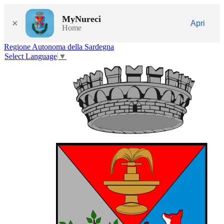
MyNureci
×
Apri
Home
Regione Autonoma della Sardegna
Select Language
▼