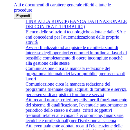
Atti e documenti di carattere generale riferiti a tutte le
procedure
Espandi
LINK ALLA BDNCP (BANCA DATI NAZIONALE
DEI CONTRATTI PUBBLICI)
Elenco delle soluzioni tecnologiche adottate dalle SA e
enti concedenti per l'automatizzazione delle proprie
attività
Avviso finalizzato ad acquisire le manifestazioni di
interesse degli operatori economici in ordine ai lavori di
possibile completamento di opere incompiute nonché
alla gestione delle stesse
Comunicazione circa la mancata redazione del
programma triennale dei lavori pubblici, per assenza di
lavori
Comunicazione circa la mancata redazione del
programma triennale degli acquisti di forniture e servizi,
per assenza di acquisti di forniture e servizi
Atti recanti norme, criteri oggettivi per il funzionamento
del sistema di qualificazione, l'eventuale aggiornamento
periodico dello stesso e durata, criteri soggettivi
(requisiti relativi alle capacità economiche, finanziarie,
tecniche e professionali) per l'iscrizione al sistema
Atti eventualmente adottati recanti l'elencazione delle