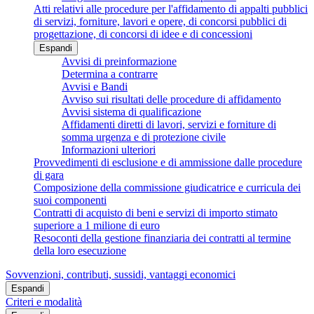
Atti relativi alle procedure per l'affidamento di appalti pubblici
di servizi, forniture, lavori e opere, di concorsi pubblici di
progettazione, di concorsi di idee e di concessioni
Espandi
Avvisi di preinformazione
Determina a contrarre
Avvisi e Bandi
Avviso sui risultati delle procedure di affidamento
Avvisi sistema di qualificazione
Affidamenti diretti di lavori, servizi e forniture di
somma urgenza e di protezione civile
Informazioni ulteriori
Provvedimenti di esclusione e di ammissione dalle procedure
di gara
Composizione della commissione giudicatrice e curricula dei
suoi componenti
Contratti di acquisto di beni e servizi di importo stimato
superiore a 1 milione di euro
Resoconti della gestione finanziaria dei contratti al termine
della loro esecuzione
Sovvenzioni, contributi, sussidi, vantaggi economici
Espandi
Criteri e modalità