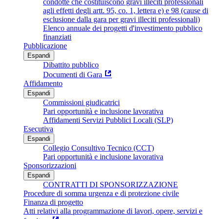
condotte che costituiscono gravi illeciti professionali
agli effetti degli artt. 95, co. 1, lettera e) e 98 (cause di
esclusione dalla gara per gravi illeciti professionali)
Elenco annuale dei progetti d'investimento pubblico
finanziati
Pubblicazione
Espandi
Dibattito pubblico
Documenti di Gara
Affidamento
Espandi
Commissioni giudicatrici
Pari opportunità e inclusione lavorativa
Affidamenti Servizi Pubblici Locali (SLP)
Esecutiva
Espandi
Collegio Consultivo Tecnico (CCT)
Pari opportunità e inclusione lavorativa
Sponsorizzazioni
Espandi
CONTRATTI DI SPONSORIZZAZIONE
Procedure di somma urgenza e di protezione civile
Finanza di progetto
Atti relativi alla programmazione di lavori, opere, servizi e