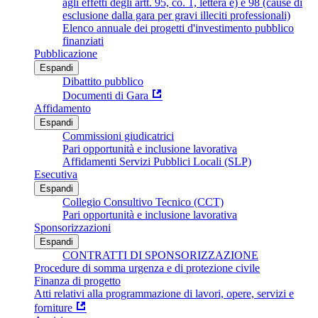
agli effetti degli artt. 95, co. 1, lettera e) e 98 (cause di
esclusione dalla gara per gravi illeciti professionali)
Elenco annuale dei progetti d'investimento pubblico
finanziati
Pubblicazione
Espandi
Dibattito pubblico
Documenti di Gara
Affidamento
Espandi
Commissioni giudicatrici
Pari opportunità e inclusione lavorativa
Affidamenti Servizi Pubblici Locali (SLP)
Esecutiva
Espandi
Collegio Consultivo Tecnico (CCT)
Pari opportunità e inclusione lavorativa
Sponsorizzazioni
Espandi
CONTRATTI DI SPONSORIZZAZIONE
Procedure di somma urgenza e di protezione civile
Finanza di progetto
Atti relativi alla programmazione di lavori, opere, servizi e
forniture