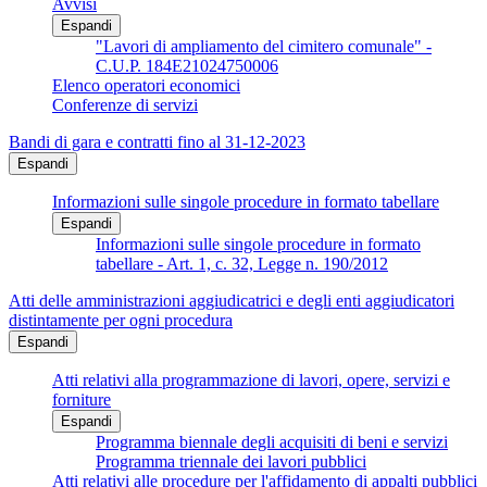
Avvisi
Espandi
"Lavori di ampliamento del cimitero comunale" -
C.U.P. 184E21024750006
Elenco operatori economici
Conferenze di servizi
Bandi di gara e contratti fino al 31-12-2023
Espandi
Informazioni sulle singole procedure in formato tabellare
Espandi
Informazioni sulle singole procedure in formato
tabellare - Art. 1, c. 32, Legge n. 190/2012
Atti delle amministrazioni aggiudicatrici e degli enti aggiudicatori
distintamente per ogni procedura
Espandi
Atti relativi alla programmazione di lavori, opere, servizi e
forniture
Espandi
Programma biennale degli acquisiti di beni e servizi
Programma triennale dei lavori pubblici
Atti relativi alle procedure per l'affidamento di appalti pubblici