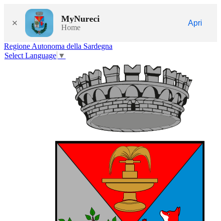
MyNureci
×
Apri
Home
Regione Autonoma della Sardegna
Select Language
▼