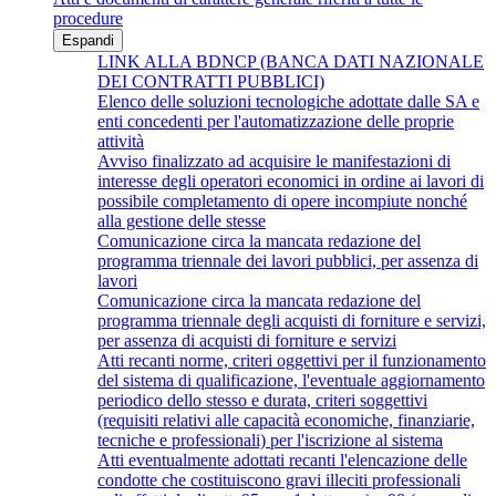
procedure
Espandi
LINK ALLA BDNCP (BANCA DATI NAZIONALE
DEI CONTRATTI PUBBLICI)
Elenco delle soluzioni tecnologiche adottate dalle SA e
enti concedenti per l'automatizzazione delle proprie
attività
Avviso finalizzato ad acquisire le manifestazioni di
interesse degli operatori economici in ordine ai lavori di
possibile completamento di opere incompiute nonché
alla gestione delle stesse
Comunicazione circa la mancata redazione del
programma triennale dei lavori pubblici, per assenza di
lavori
Comunicazione circa la mancata redazione del
programma triennale degli acquisti di forniture e servizi,
per assenza di acquisti di forniture e servizi
Atti recanti norme, criteri oggettivi per il funzionamento
del sistema di qualificazione, l'eventuale aggiornamento
periodico dello stesso e durata, criteri soggettivi
(requisiti relativi alle capacità economiche, finanziarie,
tecniche e professionali) per l'iscrizione al sistema
Atti eventualmente adottati recanti l'elencazione delle
condotte che costituiscono gravi illeciti professionali